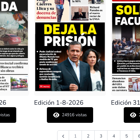
026
Edición 1-8-2026
Edición 3
istas
24916
vistas
1
2
3
4
5