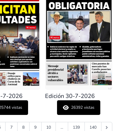
1-7-2026
Edición 30-7-2026
25744
vistas
26392
vistas
6
7
8
9
10
...
139
140