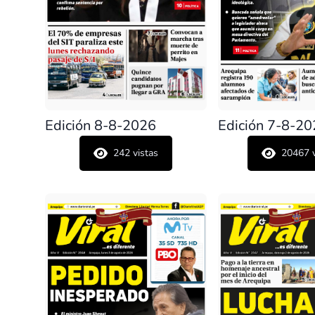
Edición 8-8-2026
Edición 7-8-2
242
vistas
20467
v