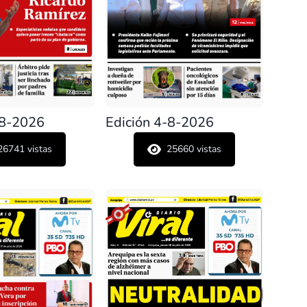
-8-2026
Edición 4-8-2026
26741
vistas
25660
vistas