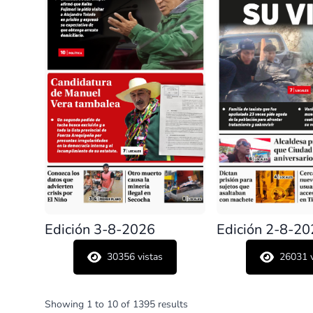
Edición 3-8-2026
Edición 2-8-2
30356
vistas
26031
v
Showing
1
to
10
of
1395
results