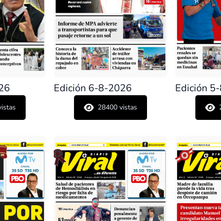
026
Edición 6-8-2026
Edición 5
istas
28400
vistas