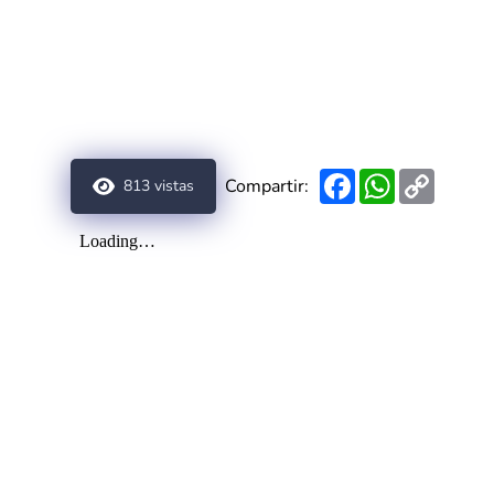
Facebook
WhatsApp
Copy
Compartir:
813
vistas
Link