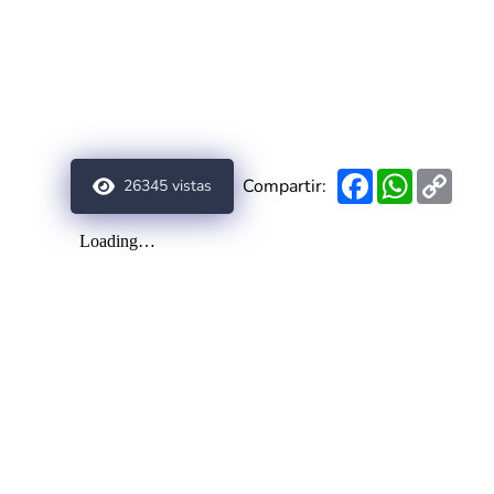
Facebook
WhatsAp
Copy
Compartir:
26345
vistas
Link