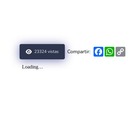
Facebook
WhatsAp
Copy
Compartir:
23324
vistas
Link