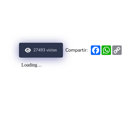
Facebook
WhatsAp
Copy
Compartir:
27493
vistas
Link