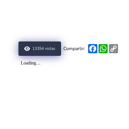
Facebook
WhatsAp
Copy
Compartir:
13354
vistas
Link